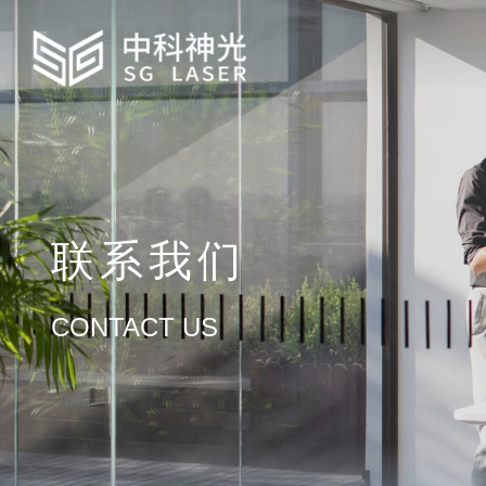
全
激光光源
其
联系我们
光
检测仪器
CONTACT US
多
焊
智造装备
激