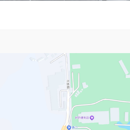
激
部件&模块
光