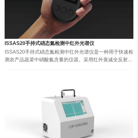
ISSAS20手持式硝态氮检测中红外光谱仪
ISSAS20手持式硝态氮检测中红外光谱仪是一种用于快速检
测农产品蔬菜中硝酸氮含量的仪器。采用红外衰减全反射法
进行检测，稳定的红外辐射光源、将特定波长的红外光传输
至ATR晶体后，在样品浅表层产生的倏逝波被氮氧分子键吸
收后，得到衰减的红外光强被探测器接收，从而可计算出样
品中的硝态氮含量。该设备的数据库和算法均基于中国科学
院土壤研究所数十年的实验积累，并进行大量的实验比对测
试。经过几代产品的升级优化，目前本设备已具备低成本
化、小型化、高稳定性、对象精准性等特征，可进行市场化
推广。