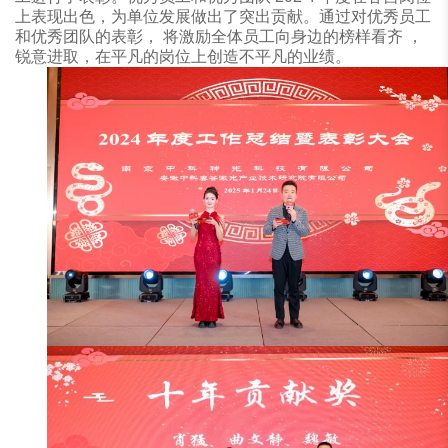
上表现出色，为单位发展做出了突出贡献。通过对优秀员工
和优秀团队的表彰，
将激励全体员工向身边的榜样看齐
，
锐意进取，在平凡的岗位上创造不平凡的业绩。