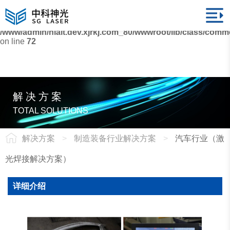
Warning
: mysqli_fetch_array() expects parameter 1 to be
mysqli_result, bool given in
/www/admin/nialt.dev.xjrkj.com_80/wwwroot/lib/class/com
on line
72
解决方案
TOTAL SOLUTIONS
解决方案
>
制造装备行业解决方案
>
汽车行业（激
光焊接解决方案）
详细介绍